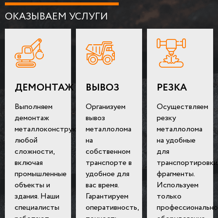
ОКАЗЫВАЕМ УСЛУГИ
ДЕМОНТАЖ
ВЫВОЗ
РЕЗКА
Выполняем
Организуем
Осуществляем
демонтаж
вывоз
резку
металлоконструкций
металлолома
металлолома
любой
на
на удобные
сложности,
собственном
для
включая
транспорте в
транспортировки
промышленные
удобное для
фрагменты.
объекты и
вас время.
Используем
здания. Наши
Гарантируем
только
специалисты
оперативность,
профессионально