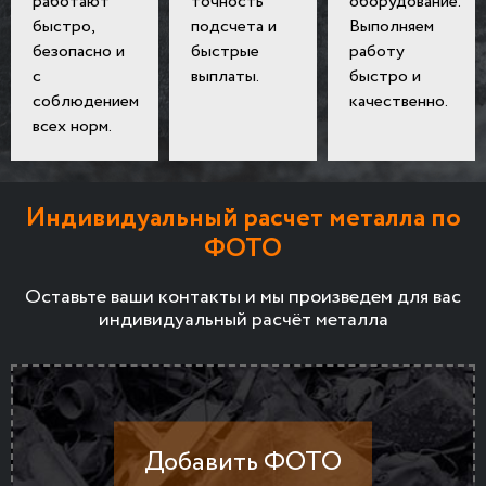
работают
точность
оборудование.
быстро,
подсчета и
Выполняем
безопасно и
быстрые
работу
с
выплаты.
быстро и
соблюдением
качественно.
всех норм.
Индивидуальный расчет металла по
ФОТО
Оставьте ваши контакты и мы произведем для вас
индивидуальный расчёт металла